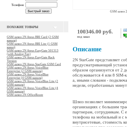
Телефон
:
GSM шлюз 2N
ПОХОЖИЕ ТОВАРЫ
100346.00 руб.
под заказ
GSM шлюз 2N Ateus BRI Card (2 GSM
канала)
GSM шлюз 2N Ateus BRI Lite (1 GSM
канал)
Описание
GSM шлюз 2N Ateus EasyGate 501313
(with Analog Fax)
GSM шлюз 2N Ateus EasyGate Rack
2N StarGate представляет с
Version
GSM шлюз 2N Ateus StarGate GSM Card
предусматривающий установк
GSM шлюз 2N Ateus VoiceBlue
образом организуется от 2 
Enterprise (2 GSM-канала)
GSM шлюз 2N Ateus VoiceBlue
обслуживается 4 или 8 SIM-к
Enterprise (4 GSM-канала)
а, иными словами - подключа
GSM шлюз 2N Ateus VoiceBlue Lite (2
GSM-канала)
недели, отработанных минут
GSM шлюз 2N Ateus VoiceBlue Lite (4
GSM-канала)
GSM шлюз 2N OfficeRoute
Шлюз позволяет минимизиро
организациях с большим тра
партнерам, сотрудникам. С 
телефона на мобильный и с 
внутрисетевые, стоимость ко