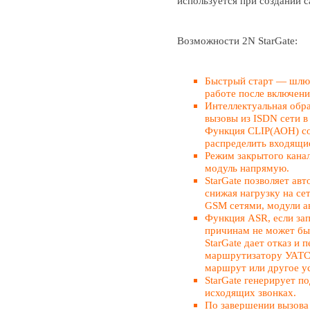
используется при создании ca
Возможности 2N StarGate:
Быстрый старт — шлюз
работе после включени
Интеллектуальная обра
вызовы из ISDN сети в
Функция CLIP(АОН) с
распределить входящи
Режим закрытого кана
модуль напрямую.
StarGate позволяет а
снижая нагрузку на се
GSM сетями, модули а
Функция ASR, если зап
причинам не может бы
StarGate дает отказ и 
маршрутизатору УАТС 
маршрут или другое у
StarGate генерирует п
исходящих звонках.
По завершении вызова 