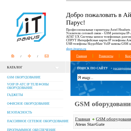
Добро пожаловать в А
Парус!
Профессиональные гарнитуры Axtel Headsets
Усилители сотовой связи - GSM репитеры IP
АГАТ UX Системы записи телефонных разгов
СПРУТ Интерфейсные карты IP телефоны Ал
USB телефоны SkypeMate VoIP шлюзы GSM 
shop.itparus.ru
Главная
Реквизиты
Кон
КАТАЛОГ
ПОИСК ПО САЙТУ
+
расширенны
GSM ОБОРУДОВАНИЕ
VOIP IP-АТС IP ТЕЛЕФОНЫ
ОБОРУДОВАНИЕ
ГАДЖЕТЫ
GSM оборудовани
ОФИСНОЕ ОБОРУДОВАНИЕ
БЕЗОПАСНОСТЬ
Главная
GSM оборудовани
ПАССИВНОЕ СЕТЕВОЕ ОБОРУДОВАНИЕ
Ateus StarGate
ПРОГРАММНОЕ ОБЕСПЕЧЕНИЕ