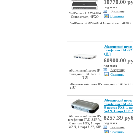
10770.00 ру
под заказ
В корзину
VoIP-шлюз GXW-4104
Сравнить
Grandstream, 4FXO
VoIP-шлюз GXW-4104 Grandstream, 4FXO
Абонентский шлюз 
телефонии TAU-72.
(1U)
60900.00 ру
под заказ
В корзину
Абонентский шлюз IP-
телефонии TAU-72.IP
Сравнить
(1U)
Абонентский шлюз IP-телефонии TAU-72.I
(1U)
Абонентский шлюз 
телефонии TAU-8.I
8 портов FXS, 1 по
WAN, 1 порт USB, 
Абонентский шлюз IP-
8257.39 руб
телефонии TAU-8.IP-W,
под заказ
8 портов FXS, 1 порт
WAN, 1 порт USB, SIP
В корзину
Сравнить