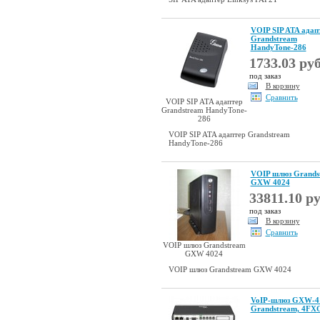
VOIP SIP ATA адап
Grandstream
HandyTone-286
1733.03 руб
под заказ
В корзину
Сравнить
VOIP SIP ATA адаптер
Grandstream HandyTone-
286
VOIP SIP ATA адаптер Grandstream
HandyTone-286
VOIP шлюз Grands
GXW 4024
33811.10 ру
под заказ
В корзину
Сравнить
VOIP шлюз Grandstream
GXW 4024
VOIP шлюз Grandstream GXW 4024
VoIP-шлюз GXW-4
Grandstream, 4FX