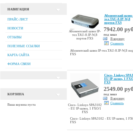
НАВИГАЦИЯ
Абонентский шлюз 
тел.TAU-8.IP-W,8
ПРАЙС-ЛИСТ
портов FXS
7942.00 руб
НОВОСТИ
Абонентский шлюз IP-
под заказ
тел.TAU-8.IP-W,8
ОТЗЫВЫ
портов FXS
В корзину
Сравнить
ПОЛЕЗНЫЕ ССЫЛКИ
Абонентский шлюз IP-тел.TAU-8.IP-W,8 по
FXS
КАРТА САЙТА
ФОРМА СВЯЗИ
Cisco- Linksys SPA3
EU IP-шлюз, 1 FXO
FXS
2549.00 руб
КОРЗИНА
под заказ
В корзину
Сравнить
Ваша корзина пуста
Cisco- Linksys SPA3102
- EU IP-шлюз, 1 FXO/1
FXS
Cisco- Linksys SPA3102 - EU IP-шлюз, 1 FX
FXS