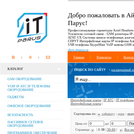
Добро пожаловать в А
Парус!
Профессиональные гарнитуры Axtel Headsets
Усилители сотовой связи - GSM репитеры IP
АГАТ UX Системы записи телефонных разго
СПРУТ Интерфейсные карты IP телефоны Ал
USB телефоны SkypeMate VoIP шлюзы GSM 
shop.itparus.ru
Главная
Реквизиты
Контак
КАТАЛОГ
ПОИСК ПО САЙТУ
+
расширенный п
GSM ОБОРУДОВАНИЕ
VOIP IP-АТС IP ТЕЛЕФОНЫ
ОБОРУДОВАНИЕ
ГАДЖЕТЫ
Интерфейсные платы
|
IP АТС
|
IP телефоны
Интерфейсные платы
|
ОФИСНОЕ ОБОРУДОВАНИЕ
Сортировка по:
алфавиту
-
цене
-
поп
БЕЗОПАСНОСТЬ
ПАССИВНОЕ СЕТЕВОЕ
Цена от:
до:
ОБОРУДОВАНИЕ
Страница:
|
1-30
|
30-60
|
Все п
ПРОГРАММНОЕ ОБЕСПЕЧЕНИЕ