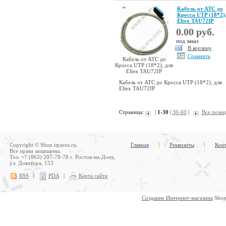
Кабель от АТС до
Кросса UTP (18*2),
Eltex TAU72IP
0.00 руб.
под заказ
В корзину
Сравнить
Кабель от АТС до
Кросса UTP (18*2), для
Eltex TAU72IP
Кабель от АТС до Кросса UTP (18*2), для
Eltex TAU72IP
Страница:
|
1-30
|
30-60
|
Все пози
Copyright © Shop.itparus.ru.
Главная
Реквизиты
Конт
Все права защищены.
Тел. +7 (863) 207-78-78 г. Ростов-на-Дону,
ул. Доватора, 153
RSS
|
PDA
|
Карта сайта
Создание Интернет-магазина
Shop.