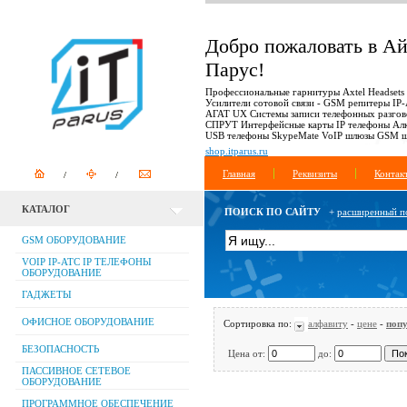
Добро пожаловать в А
Парус!
Профессиональные гарнитуры Axtel Headsets
Усилители сотовой связи - GSM репитеры IP
АГАТ UX Системы записи телефонных разгов
СПРУТ Интерфейсные карты IP телефоны Ал
USB телефоны SkypeMate VoIP шлюзы GSM 
shop.itparus.ru
Главная
Реквизиты
Контак
КАТАЛОГ
ПОИСК ПО САЙТУ
+
расширенный п
GSM ОБОРУДОВАНИЕ
VOIP IP-АТС IP ТЕЛЕФОНЫ
ОБОРУДОВАНИЕ
ГАДЖЕТЫ
ОФИСНОЕ ОБОРУДОВАНИЕ
Сортировка по:
алфавиту
-
цене
-
поп
БЕЗОПАСНОСТЬ
Цена от:
до:
ПАССИВНОЕ СЕТЕВОЕ
ОБОРУДОВАНИЕ
ПРОГРАММНОЕ ОБЕСПЕЧЕНИЕ