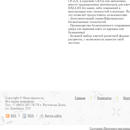
CP-Z2L в изделиях СКУД или автономно,
вместо традиционных контакторов для клю
DALLAS без каких либо изменений в
конструкции или сложностей в монтаже. Вс
это позволит предоставить пользователям:
- Дополнительный сервис&функционал
бесконтактных технологий
- Преимущества бесконтактного открывани
двери (не вынимая ключ из кармана или
бумажника)
- Большой выбор ключей различной формы 
расцветок, с возможность нанести свой
логотип
Copyright © Shop.itparus.ru.
Главная
Реквизиты
Конт
Все права защищены.
Тел. +7 (863) 207-78-78 г. Ростов-на-Дону,
ул. Доватора, 153
RSS
|
PDA
|
Карта сайта
Создание Интернет-магазин