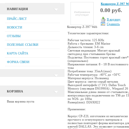
Конвертер Z-397 W
0.00 руб.
НАВИГАЦИЯ
ПРАЙС-ЛИСТ
В корзину
Сравнить
Конвертер Z-397 Web
НОВОСТИ
Технические характеристики:
ОТЗЫВЫ
Рабочая частота: 125 KHz
Работа с брелками: EM Marine
ПОЛЕЗНЫЕ ССЫЛКИ
Дальность чтения: 3-6 cm
Световая индикация: Мигает красный
КАРТА САЙТА
светодиод при считывании брелка
Подсветка: Постоянно горит красный свет*
(опционально)
ФОРМА СВЯЗИ
Напряжение питания: 8 - 18 В постоянного
тока
Потребление тока: 35mA (max)
Рабочая температура: -40°С до +50°С
Материал корпуса: Полиамид
Цвет корпуса: светло-серый металик
Выходной интерфейс (! 5V): Dallas Touch
Memory (эмуляция DS1990A) , Wiegand 26
КОРЗИНА
Максимальная длина линии от считывателя 
контроллера:при подключении по ТМ-до 1
по W26- до 100м
Ваша корзина пуста
Размер(mm): D26XH22
Применение:
Корпус CP-Z2L изготовлен из механически
прочного и огнеупорного материала и
полностью повторяет формы контактора дл
ключей DALLAS. Это позволяет устанавлив