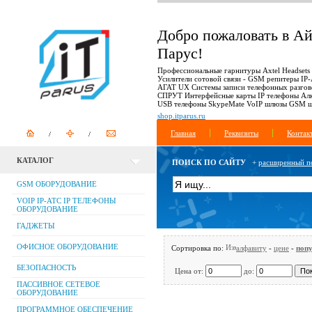
Добро пожаловать в А
Парус!
Профессиональные гарнитуры Axtel Headsets
Усилители сотовой связи - GSM репитеры IP
АГАТ UX Системы записи телефонных разгов
СПРУТ Интерфейсные карты IP телефоны Ал
USB телефоны SkypeMate VoIP шлюзы GSM 
shop.itparus.ru
Главная
Реквизиты
Контак
КАТАЛОГ
ПОИСК ПО САЙТУ
+
расширенный п
GSM ОБОРУДОВАНИЕ
VOIP IP-АТС IP ТЕЛЕФОНЫ
ОБОРУДОВАНИЕ
ГАДЖЕТЫ
ОФИСНОЕ ОБОРУДОВАНИЕ
Сортировка по:
алфавиту
-
цене
-
поп
БЕЗОПАСНОСТЬ
Цена от:
до:
ПАССИВНОЕ СЕТЕВОЕ
ОБОРУДОВАНИЕ
ПРОГРАММНОЕ ОБЕСПЕЧЕНИЕ