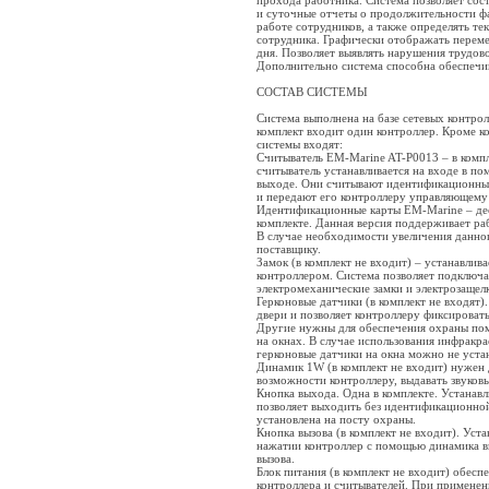
прохода работника. Система позволяет сос
и суточные отчеты о продолжительности ф
работе сотрудников, а также определять т
сотрудника. Графически отображать переме
дня. Позволяет выявлять нарушения трудов
Дополнительно система способна обеспечи
СОСТАВ СИСТЕМЫ
Система выполнена на базе сетевых контро
комплект входит один контроллер. Кроме ко
системы входят:
Считыватель EM-Marine AT-P0013 – в компл
считыватель устанавливается на входе в по
выходе. Они считывают идентификационный
и передают его контроллеру управляющему
Идентификационные карты EM-Marine – дес
комплекте. Данная версия поддерживает ра
В случае необходимости увеличения данног
поставщику.
Замок (в комплект не входит) – устанавлива
контроллером. Система позволяет подключа
электромеханические замки и электрозащел
Герконовые датчики (в комплект не входят)
двери и позволяет контроллеру фиксировать
Другие нужны для обеспечения охраны пом
на окнах. В случае использования инфракр
герконовые датчики на окна можно не уста
Динамик 1W (в комплект не входит) нужен 
возможности контроллеру, выдавать звуков
Кнопка выхода. Одна в комплекте. Устанав
позволяет выходить без идентификационно
установлена на посту охраны.
Кнопка вызова (в комплект не входит). Уста
нажатии контроллер с помощью динамика в
вызова.
Блок питания (в комплект не входит) обес
контроллера и считывателей. При примене