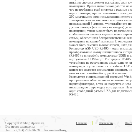
питания система сможет выполнять свои ф
помещения. Время автономной работы можн
что потребление всей системы в режиме о
одного ампера, при использовании электро
200 миллиампер при использовании электр
Электромеханические замки в момент актив
превышающий 3 ампера, учитывайте это пр
Датчик пожара (в комплект не входит) ,если
помещении, также может быть подключен к
срабатывании система выдает сигнал сирены
самым, обеспечивая беспрепятственный вых
помещение пожарной команды. В определен
может быть заменен выключателем, находя
Конвертер ASN USB-RS485 – один в компле
преобразование коммуникационного интер
(RS485) в интерфейс компьютера (USB) и д
виртуальный COM-порт. Интерфейс RS485 
устройства на расстояниях около одного к
конвертера осуществляется по кабелю USB
конвертер является специализированным, и 
вместо него какой-либо другой – нельзя.
Компьютер с операционной системой Wind
программным обеспечением позволяет загр
идентификаторов, а так же получать с него
информацию о проходах сотрудников. На 
один свободный разъем USB для подключе
RS485.
Copyright © Shop.itparus.ru.
Главная
Реквизиты
Конт
Все права защищены.
Тел. +7 (863) 207-78-78 г. Ростов-на-Дону,