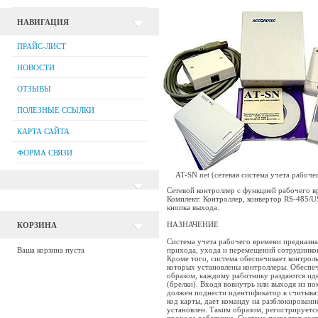
НАВИГАЦИЯ
ПРАЙС-ЛИСТ
НОВОСТИ
ОТЗЫВЫ
ПОЛЕЗНЫЕ ССЫЛКИ
КАРТА САЙТА
ФОРМА СВЯЗИ
AT-SN net (сетевая система учета рабоче
Cетевой контроллер с функцией рабочего в
Комплект: Контроллер, конвертор RS-485/U
кнопка выхода.
НАЗНАЧЕНИЕ
КОРЗИНА
Система учета рабочего времени предназна
Ваша корзина пуста
прихода, ухода и перемещений сотрудников
Кроме того, система обеспечивает контроль
которых установлены контроллеры. Обеспе
образом, каждому работнику раздаются и
(брелки). Входя вовнутрь или выходя из п
должен поднести идентификатор к считыват
код карты, дает команду на разблокирование
установлен. Таким образом, регистрируетс