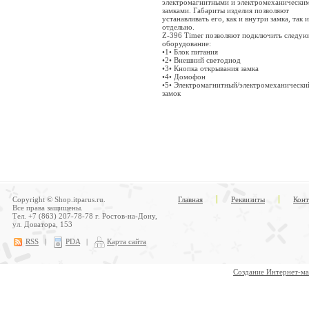
электромагнитными и электромеханически
замками. Габариты изделия позволяют
устанавливать его, как и внутри замка, так и
отдельно.
Z-396 Timer позволяют подключить следу
оборудование:
•1• Блок питания
•2• Внешний светодиод
•3• Кнопка открывания замка
•4• Домофон
•5• Электромагнитный/электромеханически
замок
Copyright © Shop.itparus.ru.
Главная
Реквизиты
Конт
Все права защищены.
Тел. +7 (863) 207-78-78 г. Ростов-на-Дону,
ул. Доватора, 153
RSS
|
PDA
|
Карта сайта
Создание Интернет-ма