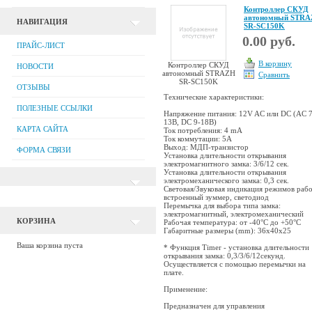
Контроллер СКУД
автономный STR
НАВИГАЦИЯ
SR-SC150K
0.00 руб.
ПРАЙС-ЛИСТ
В корзину
Контроллер СКУД
НОВОСТИ
автономный STRAZH
Сравнить
SR-SC150K
ОТЗЫВЫ
Технические характеристики:
ПОЛЕЗНЫЕ ССЫЛКИ
Напряжение питания: 12V AC или DC (AC 7
13В, DC 9-18В)
КАРТА САЙТА
Ток потребления: 4 mA
Ток коммутации: 5А
Выход: МДП-транзистор
ФОРМА СВЯЗИ
Установка длительности открывания
электромагнитного замка: 3/6/12 сек.
Установка длительности открывания
электромеханического замка: 0,3 сек.
Световая/Звуковая индикация режимов раб
встроенный зуммер, светодиод
Перемычка для выбора типа замка:
электромагнитный, электромеханический
КОРЗИНА
Рабочая температура: от -40°С до +50°С
Габаритные размеры (mm): 36x40x25
Ваша корзина пуста
* Функция Timer - установка длительности
открывания замка: 0,3/3/6/12секунд.
Осуществляется с помощью перемычки на
плате.
Применение:
Предназначен для управления