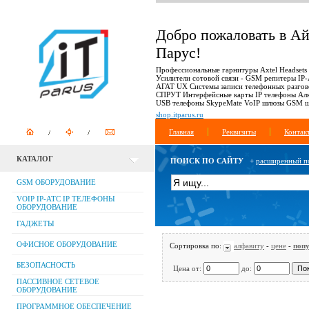
Добро пожаловать в А
Парус!
Профессиональные гарнитуры Axtel Headsets
Усилители сотовой связи - GSM репитеры IP
АГАТ UX Системы записи телефонных разгов
СПРУТ Интерфейсные карты IP телефоны Ал
USB телефоны SkypeMate VoIP шлюзы GSM 
shop.itparus.ru
Главная
Реквизиты
Контак
КАТАЛОГ
ПОИСК ПО САЙТУ
+
расширенный п
GSM ОБОРУДОВАНИЕ
VOIP IP-АТС IP ТЕЛЕФОНЫ
ОБОРУДОВАНИЕ
ГАДЖЕТЫ
ОФИСНОЕ ОБОРУДОВАНИЕ
Сортировка по:
алфавиту
-
цене
-
поп
БЕЗОПАСНОСТЬ
Цена от:
до:
ПАССИВНОЕ СЕТЕВОЕ
ОБОРУДОВАНИЕ
ПРОГРАММНОЕ ОБЕСПЕЧЕНИЕ