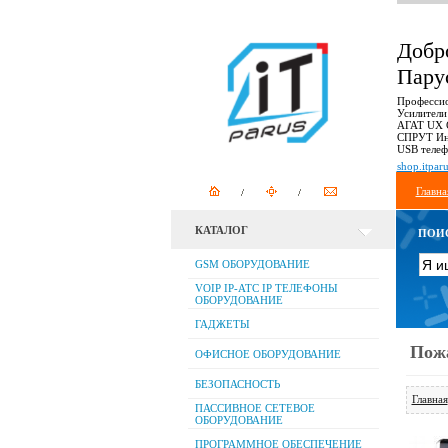
Добр
Пару
Профессио
Усилители
АГАТ UX С
СПРУТ Инт
USB теле
shop.itparu
Главна
КАТАЛОГ
ПОИС
GSM ОБОРУДОВАНИЕ
VOIP IP-АТС IP ТЕЛЕФОНЫ
ОБОРУДОВАНИЕ
ГАДЖЕТЫ
Пожа
ОФИСНОЕ ОБОРУДОВАНИЕ
БЕЗОПАСНОСТЬ
Главная
ПАССИВНОЕ СЕТЕВОЕ
ОБОРУДОВАНИЕ
ПРОГРАММНОЕ ОБЕСПЕЧЕНИЕ