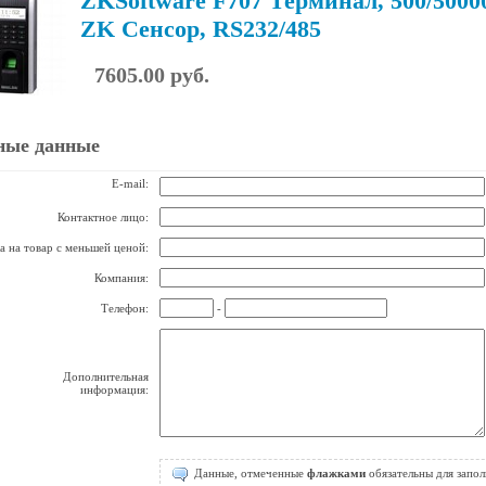
ZKSoftware F707 Терминал, 500/5000
ZK Сенсор, RS232/485
7605.00 руб.
ные данные
E-mail:
Контактное лицо:
а на товар с меньшей ценой:
Компания:
Телефон:
-
Дополнительная
информация:
Данные, отмеченные
флажками
обязательны для запол