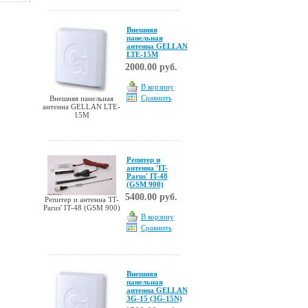
Внешняя
панельная
антенна GELLAN
LTE-15M
2000.00 руб.
В корзину
Сравнить
Внешняя панельная
антенна GELLAN LTE-
15M
Репитер и
антенна 'IT-
Parus' IT-48
(GSM 900)
5400.00 руб.
Репитер и антенна 'IT-
Parus' IT-48 (GSM 900)
В корзину
Сравнить
Внешняя
панельная
антенна GELLAN
3G-15 (3G-15N)