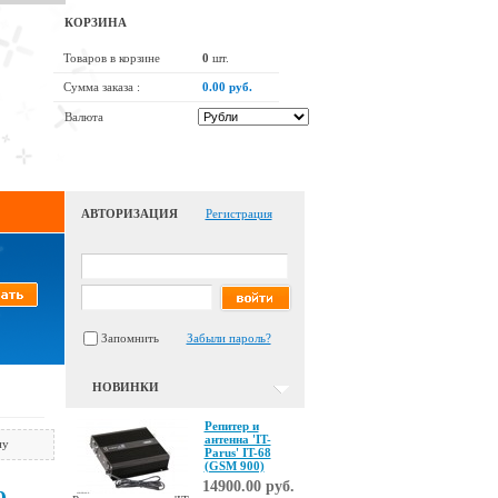
КОРЗИНА
Товаров в корзине
0
шт.
Сумма заказа :
0.00 руб.
Валюта
АВТОРИЗАЦИЯ
Регистрация
Запомнить
Забыли пароль?
НОВИНКИ
Репитер и
антенна 'IT-
ну
Parus' IT-68
(GSM 900)
14900.00 руб.