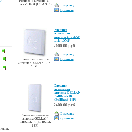
0
Репитер и антенна 'IT-
Parus' IT-68 (GSM 900)
В корзину
Сравнить
Внешняя
панельная
антенна GELLAN
LTE-15MF
2000.00 руб.
В корзину
Сравнить
Внешняя панельная
антенна GELLAN LTE-
15MF
Внешняя
панельная
антенна GELLAN
FullBand-18
(FullBand-18F)
2400.00 руб.
В корзину
Внешняя панельная
Сравнить
антенна GELLAN
FullBand-18 (FullBand-
18F)
нения.