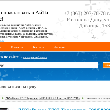
о пожаловать в АйТи-
+7 (863) 207-78-78 г.
с!
Ростов-на-Дону, ул.
Доватора, 153
нальные гарнитуры Axtel Headsets
 сотовой связи - GSM репитеры IP-АТС
истемы записи телефонных разговоров
ерфейсные карты IP телефоны Алкотестеры
фоны SkypeMate VoIP шлюзы GSM шлюзы
s.ru
я
Реквизиты
Контакты
Доставка
К ПО САЙТУ
+
расширенный поиск
ловаться на цену
ZKSoftware F707 Терминал, 500/50000 ZK Сенсор, RS232/485
Пожаловаться на це