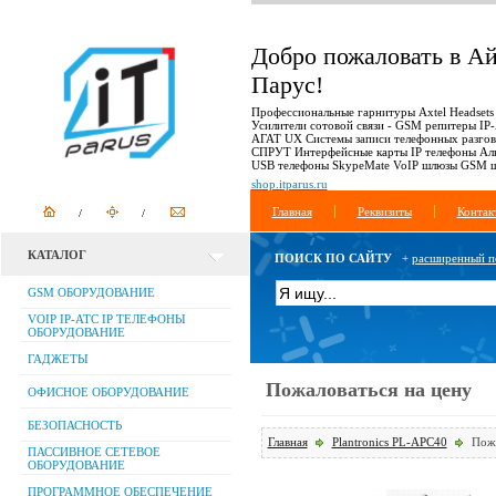
Добро пожаловать в А
Парус!
Профессиональные гарнитуры Axtel Headsets
Усилители сотовой связи - GSM репитеры IP
АГАТ UX Системы записи телефонных разго
СПРУТ Интерфейсные карты IP телефоны Ал
USB телефоны SkypeMate VoIP шлюзы GSM 
shop.itparus.ru
Главная
Реквизиты
Контак
КАТАЛОГ
ПОИСК ПО САЙТУ
+
расширенный п
GSM ОБОРУДОВАНИЕ
VOIP IP-АТС IP ТЕЛЕФОНЫ
ОБОРУДОВАНИЕ
ГАДЖЕТЫ
Пожаловаться на цену
ОФИСНОЕ ОБОРУДОВАНИЕ
БЕЗОПАСНОСТЬ
Главная
Plantronics PL-APC40
Пожа
ПАССИВНОЕ СЕТЕВОЕ
ОБОРУДОВАНИЕ
ПРОГРАММНОЕ ОБЕСПЕЧЕНИЕ